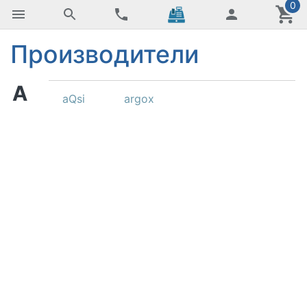
0
Производители
A
aQsi
argox