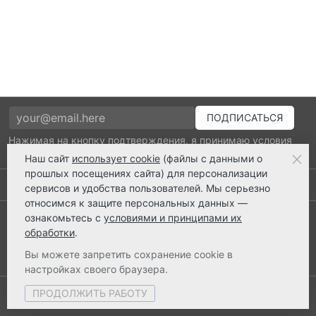
Нажимая на кнопку подтверждения, я принимаю условия
политики обработки персональных данных
Наш сайт
использует cookie
(файлы с данными о
прошлых посещениях сайта) для персонализации
Выполнено заказов: 52515
сервисов и удобства пользователей. Мы серьезно
относимся к защите персональных данных —
8 800 2018-054
ознакомьтесь с
условиями и принципами их
обработки
.
ts@ts21.ru
Вы можете запретить сохранение cookie в
настройках своего браузера.
ПРОДОЛЖИТЬ РАБОТУ
© 2003-2026 ТехноСервис Ростов-на-Дону